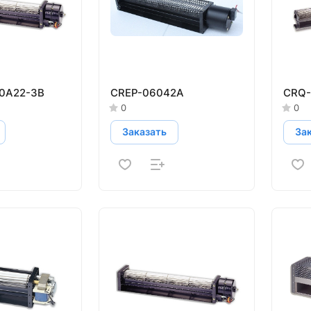
0A22-3B
CREP-06042A
CRQ-
0
0
Заказать
За