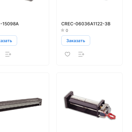
-15098A
CREС-06036A1122-3B
0
казать
Заказать