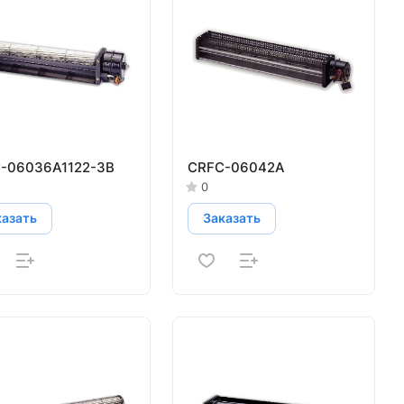
-06036A1122-3B
CRFC-06042A
0
казать
Заказать