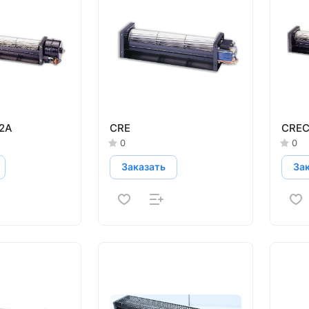
2A
CRE
CREC
0
0
Заказать
За