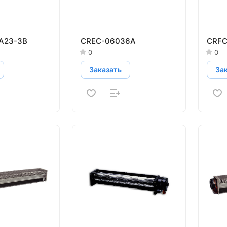
A23-3B
CREC-06036A
CRFC
0
0
Заказать
За