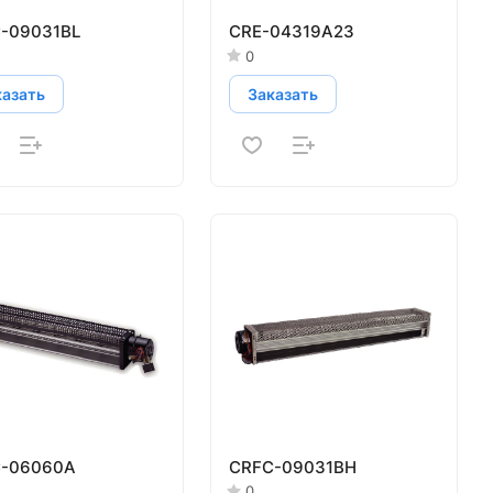
-09031BL
CRE-04319A23
0
казать
Заказать
-06060A
CRFC-09031BH
0