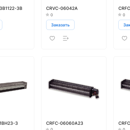
3B1122-3B
CRVC-06042A
CRFC
0
0
Заказать
За
1BH23-3
CRFC-06060A23
CRFC
0
0