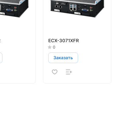
R
ECX-3071XFR
0
Заказать