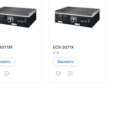
3071XF
ECX-3071X
0
казать
Заказать