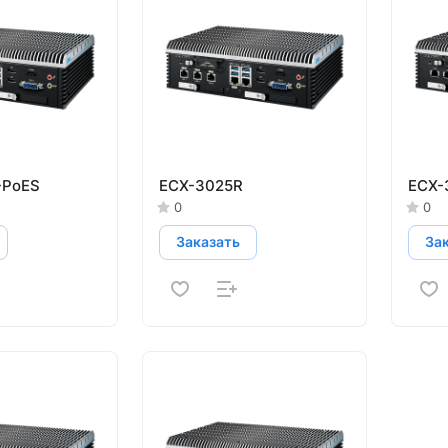
-PoES
ECX-3025R
ECX-
0
0
Заказать
За