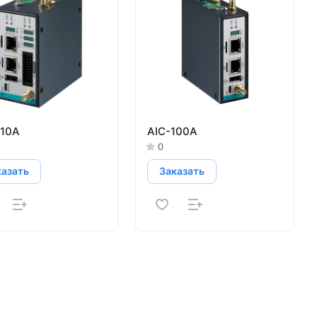
110A
AIC-100A
0
казать
Заказать