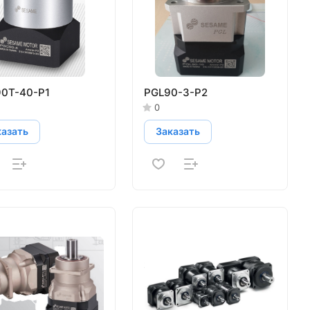
0T-40-P1
PGL90-3-P2
0
казать
Заказать