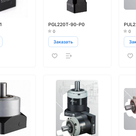
1
PGL220T-90-P0
PUL2
0
0
Заказать
За