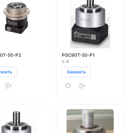
0T-50-P2
PGC90T-50-P1
0
казать
Заказать