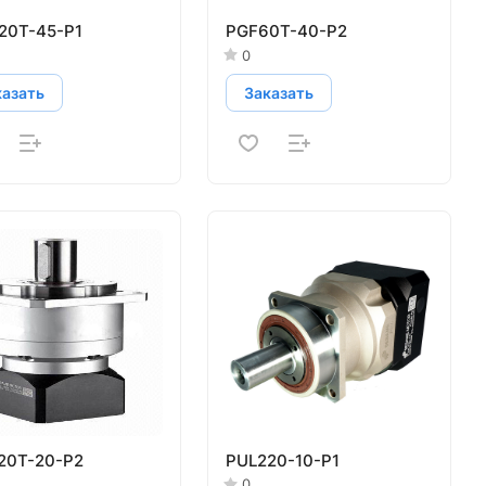
20T-45-P1
PGF60T-40-P2
0
казать
Заказать
20T-20-P2
PUL220-10-P1
0