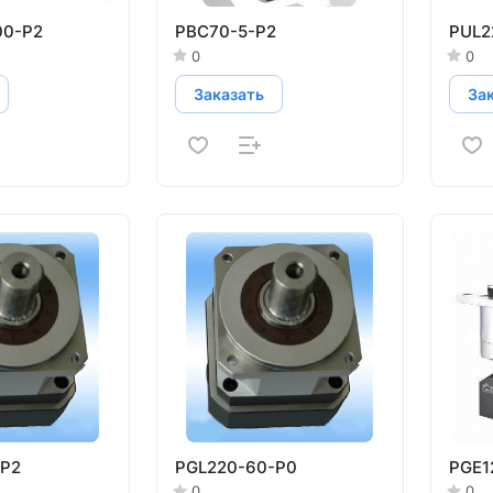
00-P2
PBC70-5-P2
PUL2
0
0
Заказать
За
-P2
PGL220-60-P0
PGE1
0
0