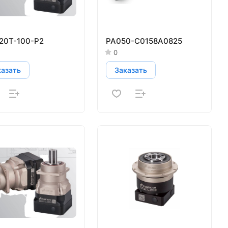
20T-100-P2
PA050-C0158A0825
0
казать
Заказать