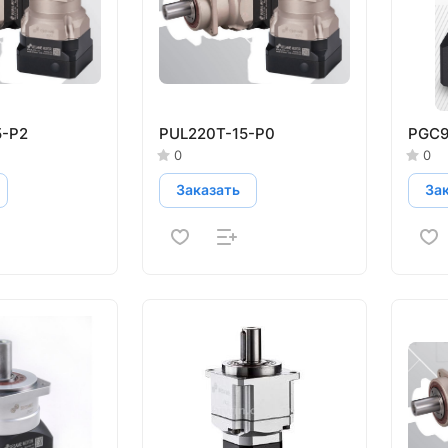
5-P2
PUL220T-15-P0
PGC9
0
0
Заказать
За