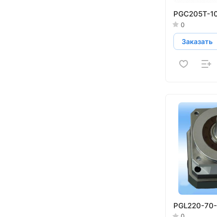
PGC205T-1
0
Заказать
PGL220-70
0