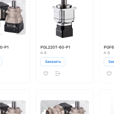
0-P1
PGL220T-60-P1
PGF6
0
0
Заказать
За