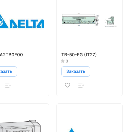
A2TB0E00
TB-50-EG (IT27)
0
казать
Заказать