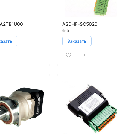
A2TB1U00
ASD-IF-SC5020
0
казать
Заказать