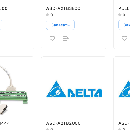
000
ASD-A2TB3E00
PUL6
0
0
Заказать
За
4444
ASD-A2TB2U00
ASD-
0
0