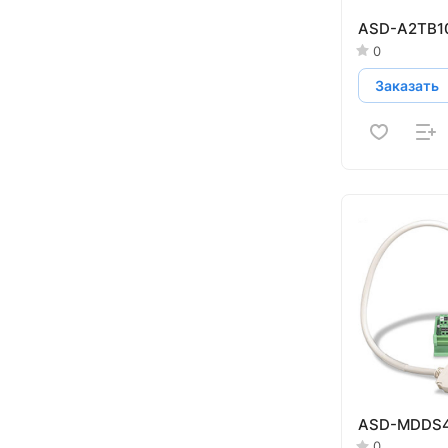
ASD-A2TB1
0
Заказать
ASD-MDDS
0