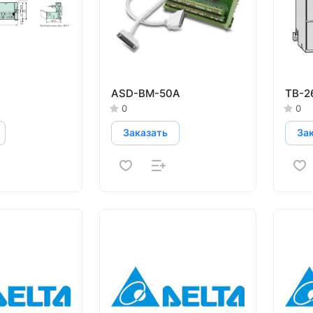
ASD-BM-50A
TB-2
0
0
Заказать
За