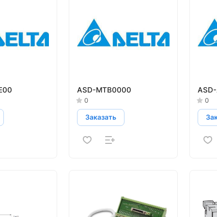
E00
ASD-MTB0000
ASD-
0
0
Заказать
За