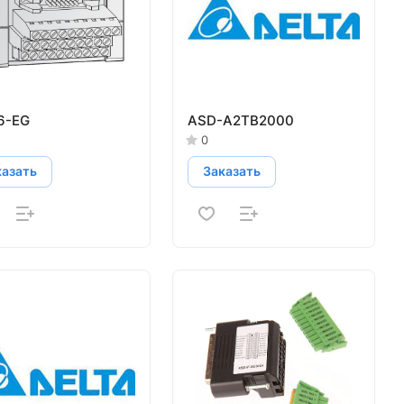
6-EG
ASD-A2TB2000
0
казать
Заказать