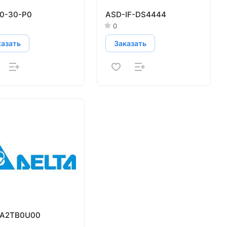
0-30-P0
ASD-IF-DS4444
0
казать
Заказать
A2TB0U00