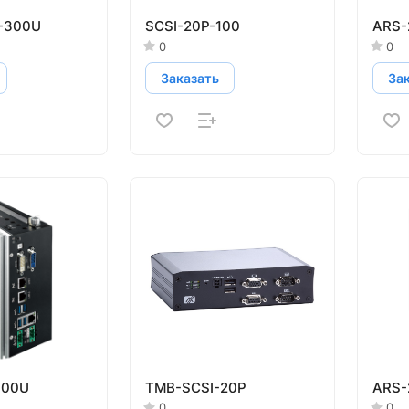
-300U
SCSI-20P-100
ARS-
0
0
Заказать
За
600U
TMB-SCSI-20P
ARS-
0
0