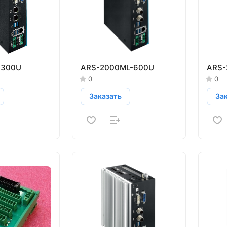
-300U
ARS-2000ML-600U
ARS-
0
0
Заказать
За