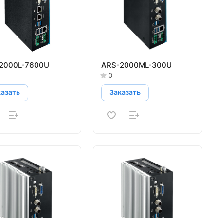
2000L-7600U
ARS-2000ML-300U
0
казать
Заказать