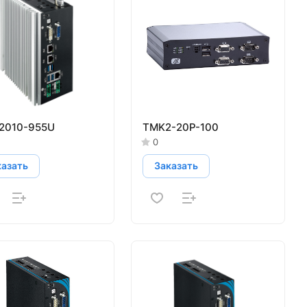
2010-955U
TMK2-20P-100
0
казать
Заказать