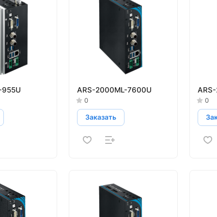
-955U
ARS-2000ML-7600U
ARS-
0
0
Заказать
За