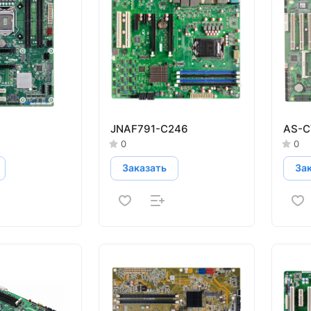
JNAF791-C246
AS-C
0
0
Заказать
За