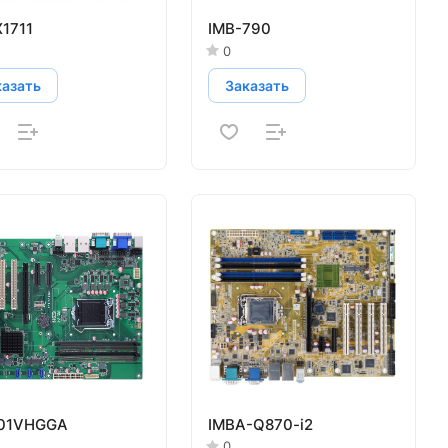
X1711
IMB-790
0
казать
Заказать
01VHGGA
IMBA-Q870-i2
0