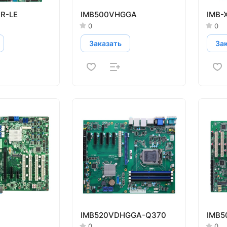
R-LE
IMB500VHGGA
IMB-
0
0
Заказать
За
IMB520VDHGGA-Q370
IMB5
0
0