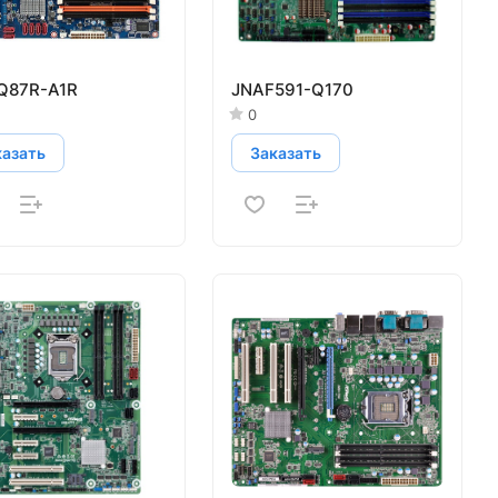
Q87R-A1R
JNAF591-Q170
0
казать
Заказать