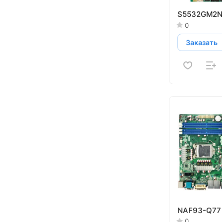
S5532GM2N
0
Заказать
NAF93-Q77
0