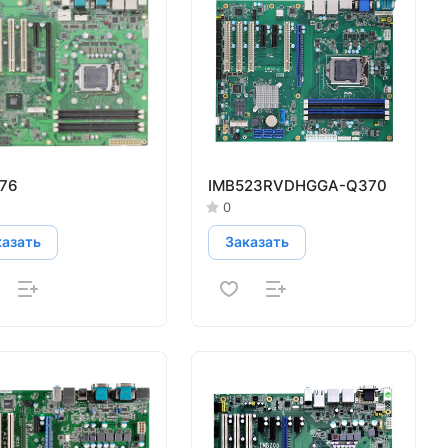
76
IMB523RVDHGGA-Q370
0
казать
Заказать