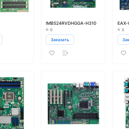
IMB524RVDHGGA-H310
EAX-
0
0
Заказать
За