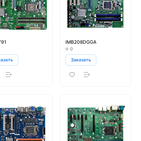
791
IMB208DGGA
0
казать
Заказать