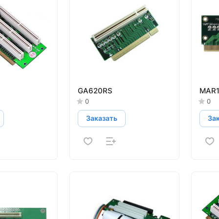
GA620RS
MAR1
0
0
Заказать
За