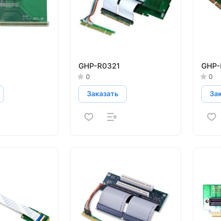
GHP-R0321
GHP-
0
0
Заказать
За