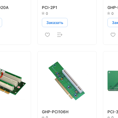
020A
PCI-2P1
GHP-
0
0
Заказать
За
GHP-PCI106H
PCI-
0
0