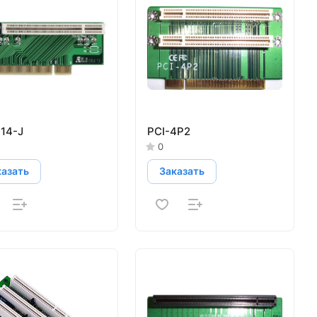
14-J
PCI-4P2
0
казать
Заказать