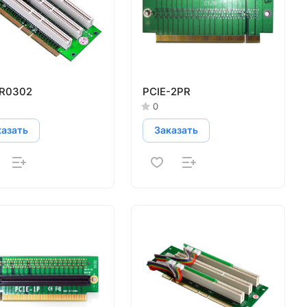
R0302
PCIE-2PR
0
казать
Заказать