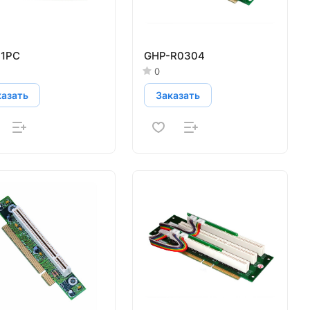
-1PC
GHP-R0304
0
казать
Заказать