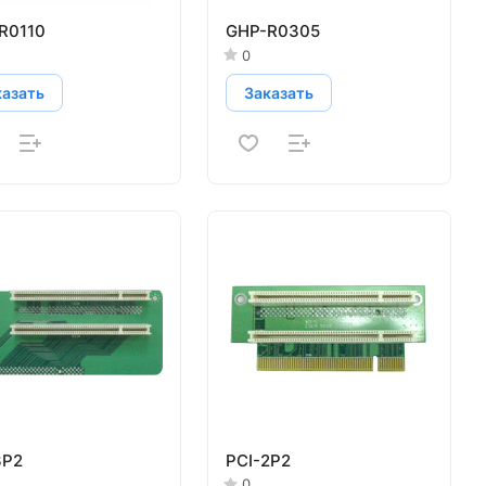
R0110
GHP-R0305
0
казать
Заказать
3P2
PCI-2P2
0