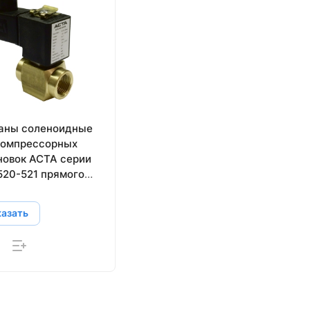
аны соленоидные
компрессорных
новок АСТА серии
520-521 прямого
твия
казать