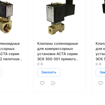
оленоидные
Клапаны соленоидные
Клап
ссорных
для компрессорных
для 
АСТА серии
установок АСТА серии
уста
2 пилотное
ЭСК 500-501 прямого
ЭСК 
действия
дейс
0
0
Заказать
За