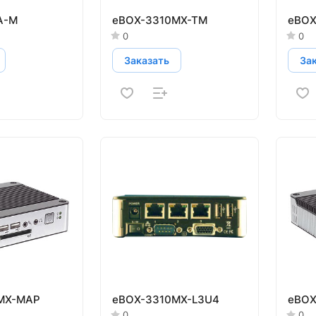
A-M
eBOX-3310MX-TM
eBOX
0
0
Заказать
За
MX-MAP
eBOX-3310MX-L3U4
eBOX
0
0