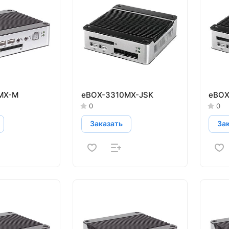
MX-M
eBOX-3310MX-JSK
eBOX
0
0
Заказать
За