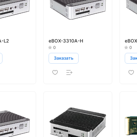
A-L2
eBOX-3310A-H
eBOX
0
0
Заказать
За