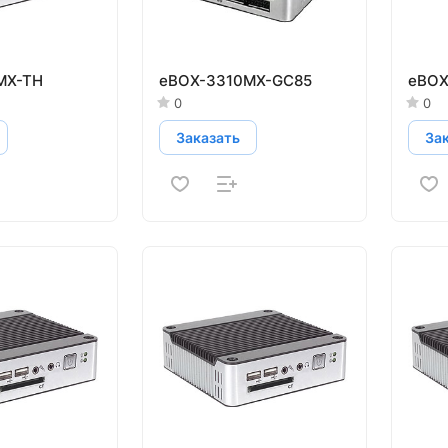
MX-TH
eBOX-3310MX-GC85
eBOX
0
0
Заказать
За