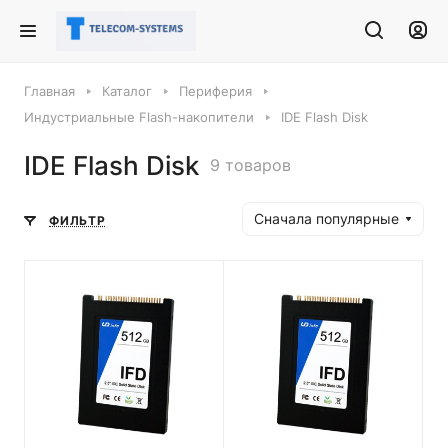
Главная
Каталог
Периферия
Индустриальные Flash-накопители
IDE Flash Disk
IDE Flash Disk
9 товаров
Сначала популярные
ФИЛЬТР