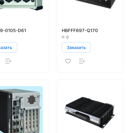
29-0105-D61
HBFFF697-Q170
0
казать
Заказать