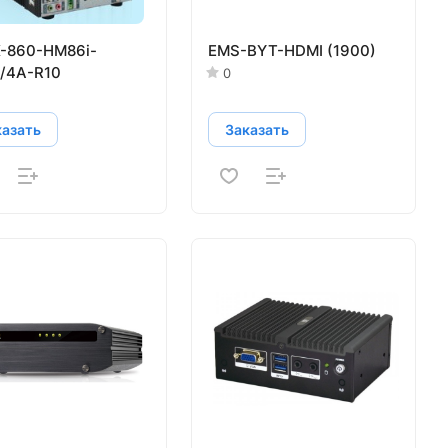
-860-HM86i-
EMS-BYT-HDMI (1900)
G/4A-R10
0
казать
Заказать