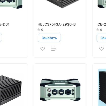
5-D61
HBJC375F3A-2930-B
ICE-
0
0
Заказать
За