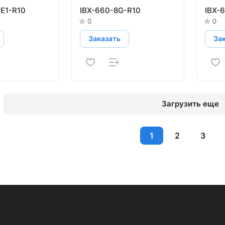
-E1-R10
IBX-660-8G-R10
IBX-
0
0
Заказать
За
Загрузить еще
1
2
3