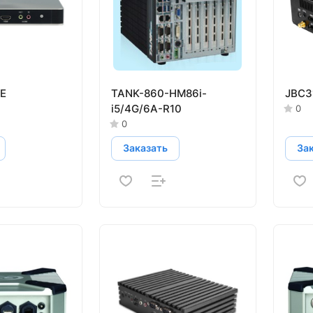
E
TANK-860-HM86i-
JBC3
i5/4G/6A-R10
0
0
Заказать
За