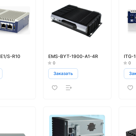
-E1/S-R10
EMS-BYT-1900-A1-4R
ITG-
0
0
Заказать
За