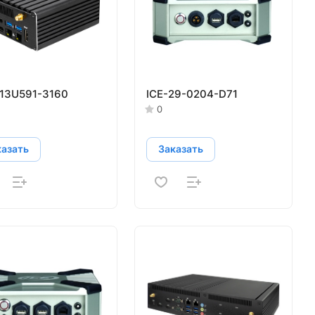
13U591-3160
ICE-29-0204-D71
0
казать
Заказать