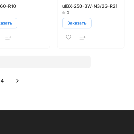
660-R10
uIBX-250-BW-N3/2G-R21
0
казать
Заказать
4