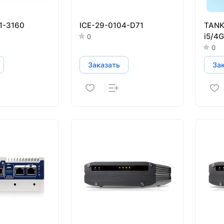
1-3160
ICE-29-0104-D71
TANK
i5/4
0
0
Заказать
За