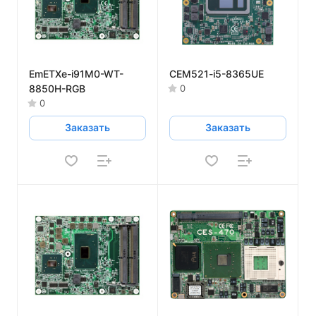
EmETXe-i91M0-WT-
CEM521-i5-8365UE
8850H-RGB
0
0
Заказать
Заказать