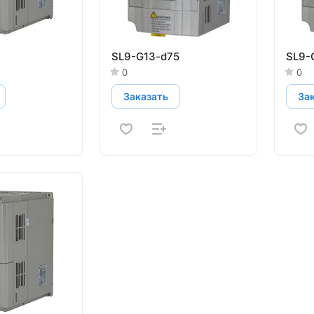
SL9-G13-d75
SL9-
0
0
Заказать
За