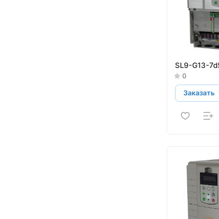
SL9-G13-7d
0
Заказать