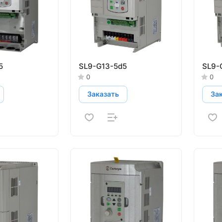
5
SL9-G13-5d5
SL9-
0
0
Заказать
За