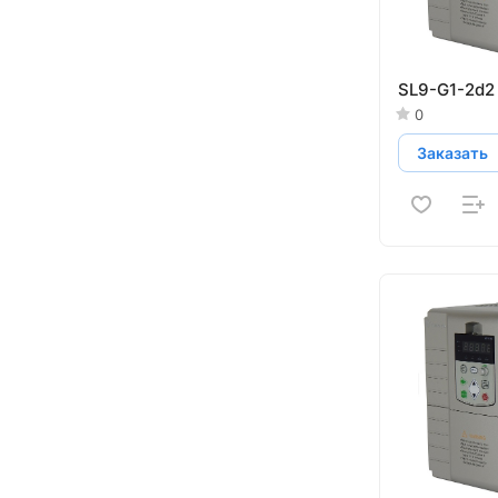
SL9-G1-2d2
0
Заказать