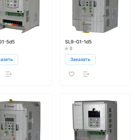
G1-5d5
SL9-G1-1d5
0
казать
Заказать