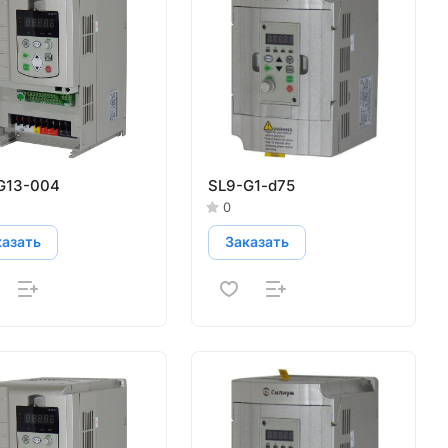
G13-004
SL9-G1-d75
0
казать
Заказать