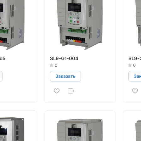
d5
SL9-G1-004
SL9-
0
0
Заказать
За