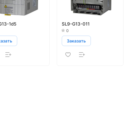
G13-1d5
SL9-G13-011
0
казать
Заказать