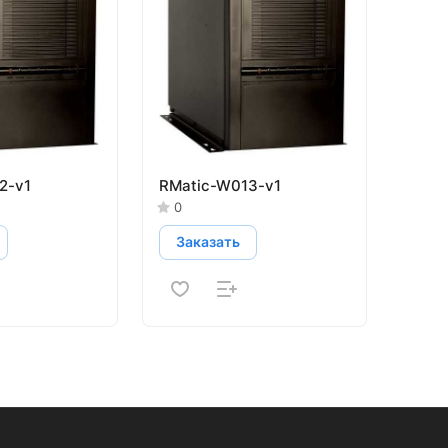
2-v1
RMatic-W013-v1
0
Заказать