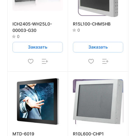
ICH2405-WH25L0-
R15L100-CHM5HB
00003-G30
0
0
Заказать
Заказать
MTD-6019
R10L600-CHP1