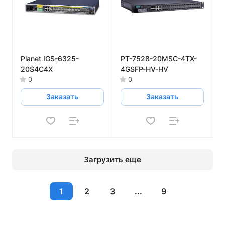
Planet IGS-6325-
PT-7528-20MSC-4TX-
20S4C4X
4GSFP-HV-HV
0
0
Заказать
Заказать
Загрузить еще
1
2
3
...
9