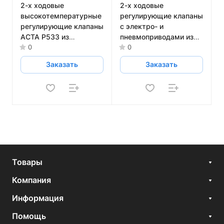
2-х ходовые
2-х ходовые
высокотемпературные
регулирующие клапаны
регулирующие клапаны
с электро- и
АСТА Р533 из
пневмоприводами из
углеродистой стали
углеродистой стали
0
0
АСТА Р11
Заказать
Заказать
Товары
Компания
Информация
Помощь