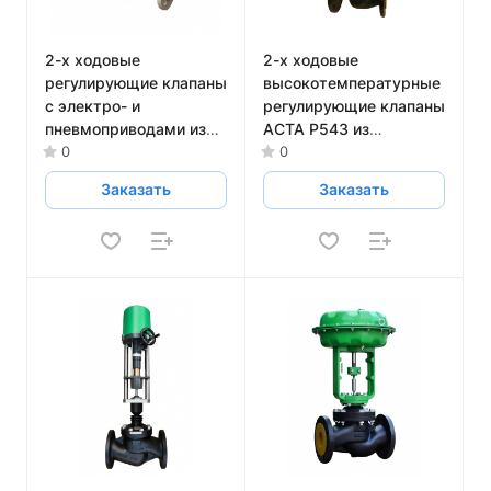
2-х ходовые
2-х ходовые
регулирующие клапаны
высокотемпературные
с электро- и
регулирующие клапаны
пневмоприводами из
АСТА Р543 из
нержавеющей стали
нержавеющей стали
0
0
АСТА Р11
Заказать
Заказать