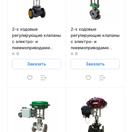
2-х ходовые
2-х ходовые
регулирующие клапаны
регулирующие клапаны
с электро- и
с электро- и
пневмоприводами
пневмоприводами
чугунные АСТА серий
АСТА Р642 из
0
0
Р113 и Р123
нержавеющей стали
Заказать
Заказать