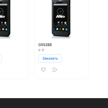
G552BE
0
Заказать