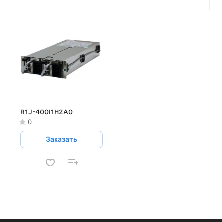
R1J-400I1H2A0
0
Заказать