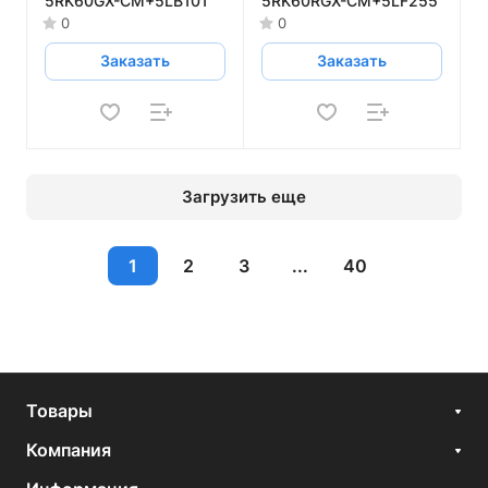
5RK60GX-CM+5LB101
5RK60RGX-CM+5LF255
0
0
Заказать
Заказать
Загрузить еще
1
2
3
...
40
Товары
Компания