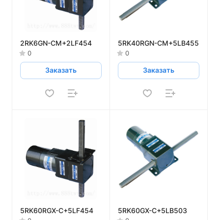
2RK6GN-CM+2LF454
5RK40RGN-CM+5LB455
0
0
Заказать
Заказать
5RK60RGX-C+5LF454
5RK60GX-C+5LB503