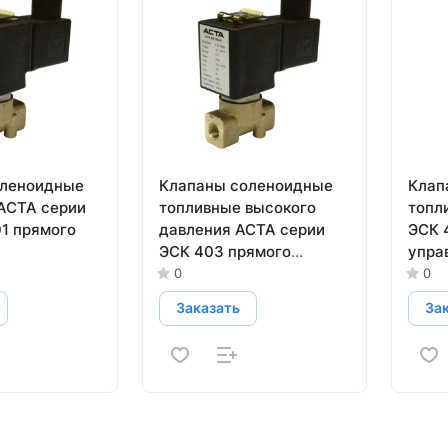
оленоидные
Клапаны соленоидные
Клап
АСТА серии
топливные высокого
топл
1 прямого
давления АСТА серии
ЭСК 
ЭСК 403 прямого
упра
действия
0
0
Заказать
За