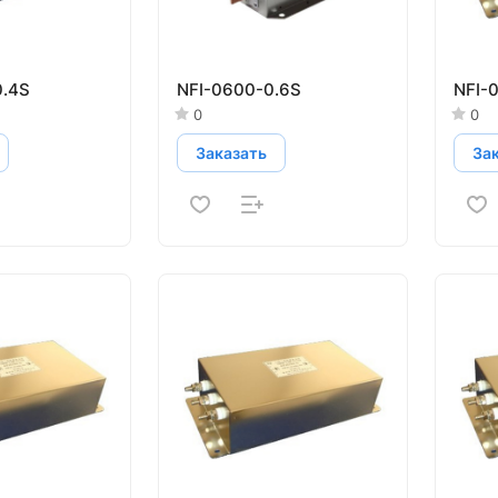
.4S
NFI-0600-0.6S
NFI-
0
0
Заказать
За