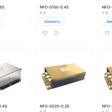
.6S
NFO-0150-0.4S
NFO-
0
0
Заказать
За
0.4S
NFO-0020-0.2D
NFO-
0
0