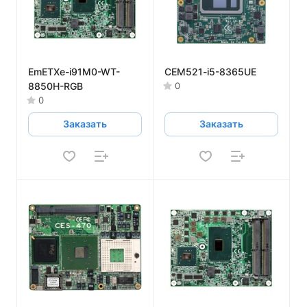
EmETXe-i91M0-WT-
CEM521-i5-8365UE
8850H-RGB
0
0
Заказать
Заказать