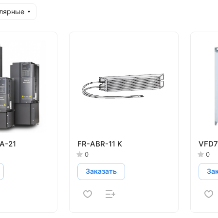
улярные
A-21
FR-ABR-11 K
VFD7
0
0
Заказать
За