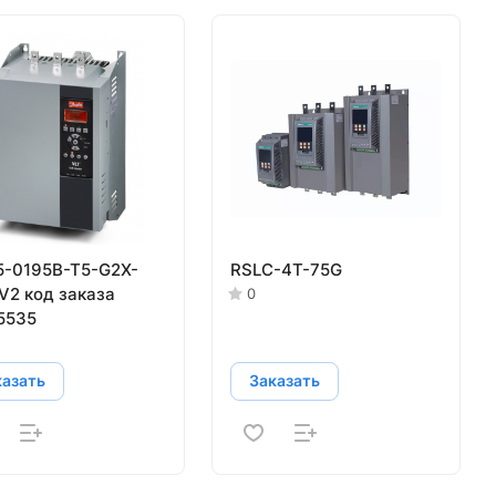
-0195B-T5-G2X-
RSLC-4T-75G
V2 код заказа
0
5535
казать
Заказать