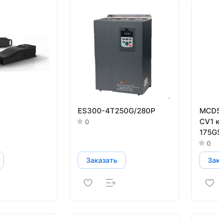
ES300-4T250G/280P
MCD5
CV1 
0
175G
0
Заказать
За