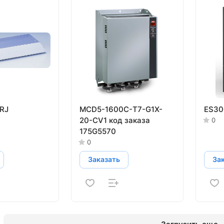
RJ
MCD5-1600С-T7-G1X-
ES30
20-CV1 код заказа
0
175G5570
0
Заказать
За