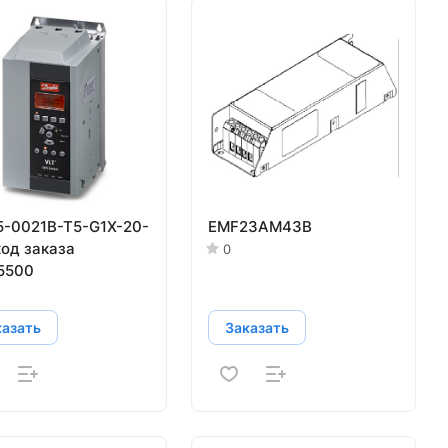
-0021B-T5-G1X-20-
EMF23AM43B
код заказа
0
5500
казать
Заказать