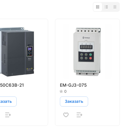
50C63B-21
EM-GJ3-075
0
казать
Заказать