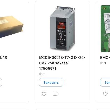
0.4S
MCD5-0021B-T7-G1X-20-
EMC-
CV2 код заказа
0
175G5571
0
Заказать
За