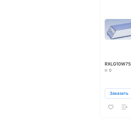
RXLG10W75
0
Заказать