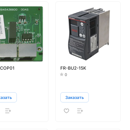
COP01
FR-BU2-15K
0
казать
Заказать