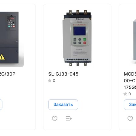
2G/30P
SL-GJ33-045
MCD5
00-C
0
175G
0
Заказать
За