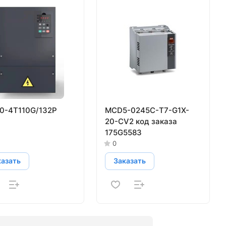
0-4T110G/132P
MCD5-0245С-T7-G1X-
20-CV2 код заказа
175G5583
0
казать
Заказать