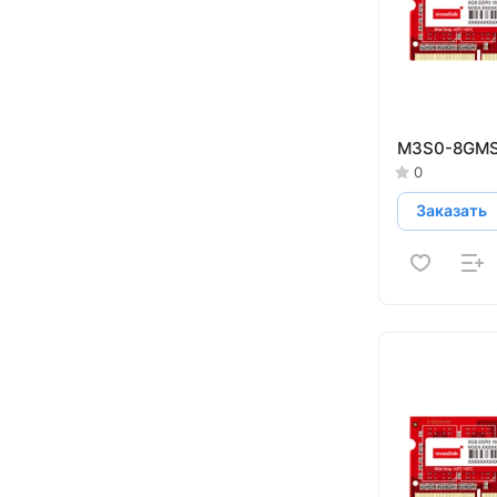
M3S0-8GM
0
Заказать