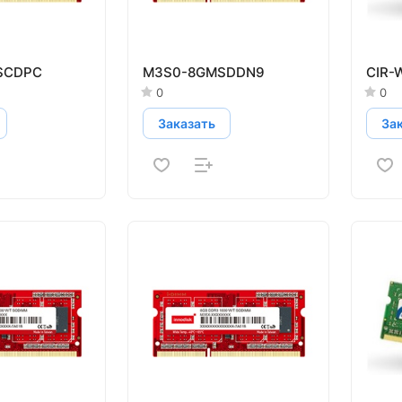
SCDPC
M3S0-8GMSDDN9
CIR-
0
0
Заказать
За