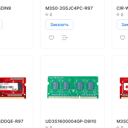
DIN9
M3S0-2GSJC4PC-R97
CIR-
0
0
Заказать
За
SDDQE-R97
UD3S1600004GP-D9I10
M3S
0
0