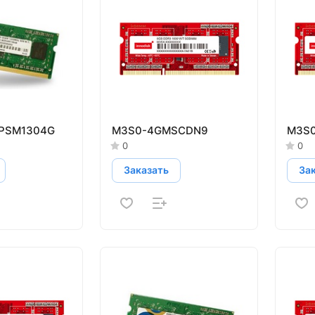
PSM1304G
M3S0-4GMSCDN9
M3S
0
0
Заказать
За