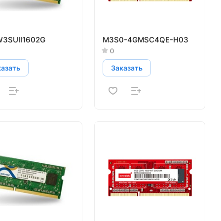
W3SUII1602G
M3S0-4GMSC4QE-H03
0
казать
Заказать