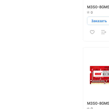
M3S0-8GMS
0
Заказать
M3S0-8GM
0