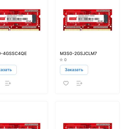
0-4GSSC4QE
M3S0-2GSJCLM7
0
казать
Заказать