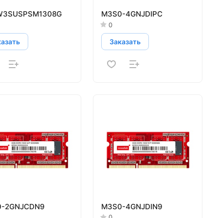
W3SUSPSM1308G
M3S0-4GNJDIPC
0
казать
Заказать
0-2GNJCDN9
M3S0-4GNJDIN9
0