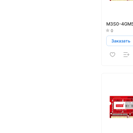
M3S0-4GM
0
Заказать