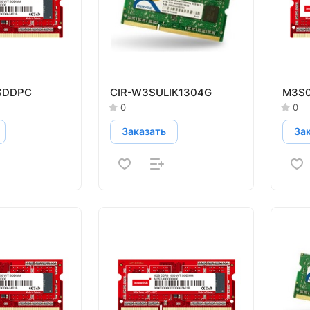
SDDPC
CIR-W3SULIK1304G
M3S0
0
0
Заказать
За