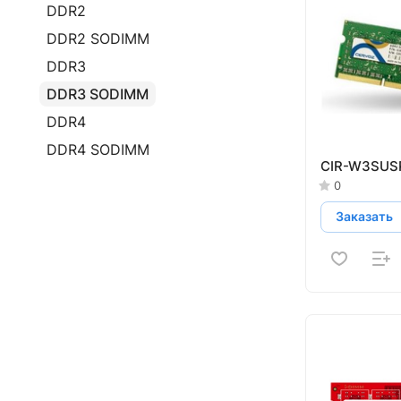
DDR2
DDR2 SODIMM
DDR3
DDR3 SODIMM
DDR4
DDR4 SODIMM
CIR-W3SUS
0
Заказать