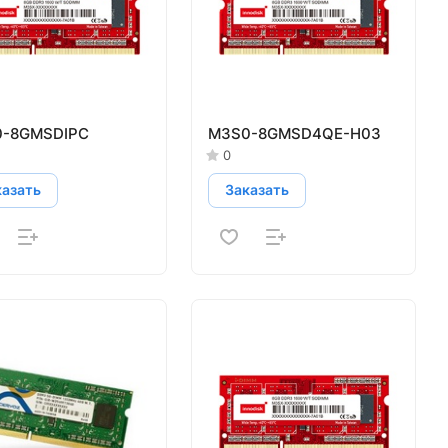
-8GMSDIPC
M3S0-8GMSD4QE-H03
0
казать
Заказать